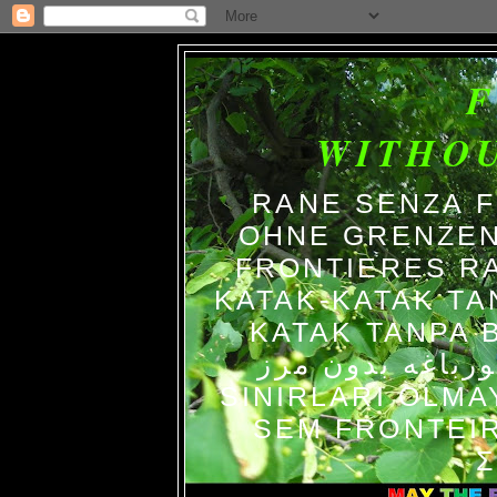
WITHO
RANE SENZA 
OHNE GRENZEN
FRONTIERES R
KATAK-KATAK TA
KATAK TANPA BATAS ا حدود
رباغه بدون مرز
SINIRLARI OLM
SEM FRONTEIR