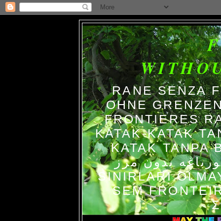
WITHO
RANE SENZA 
OHNE GRENZEN
FRONTIERES R
KATAK-KATAK TA
KATAK TANPA BATAS ا حدود
رباغه بدون مرز
SINIRLARI OLM
SEM FRONTEIR